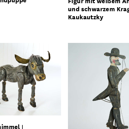
Figur mit weißem A
und schwarzem Kra
Kaukautzky
himmel