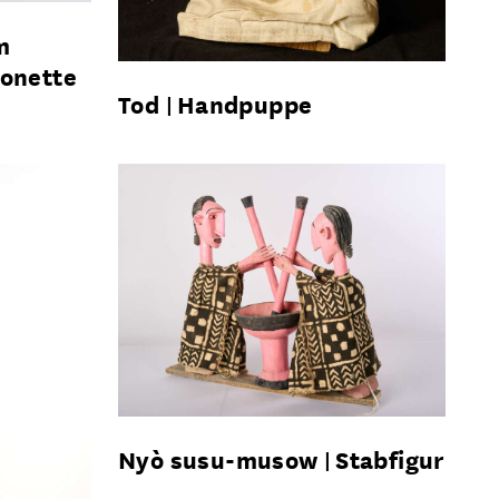
m
onette
Tod
Handpuppe
Nyò susu-musow
Stabfigur