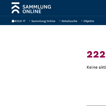
KOLK 17
Sammlung Online
Detailsuche
Objekte
222
Keine akt