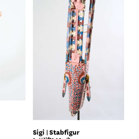
Sigi
Stabfigur
2. Hälfte 20. Jh.