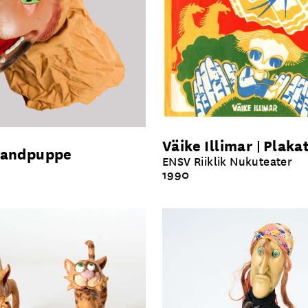
Väike Illimar
Plaka
andpuppe
ENSV Riiklik Nukuteater
1990