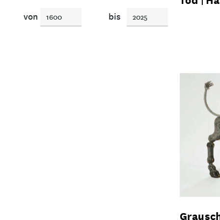
von
bis
Grausc