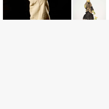
Handpuppen in neuem Gewand
Ausstellungsrundgang: Drittes Obergeschoss