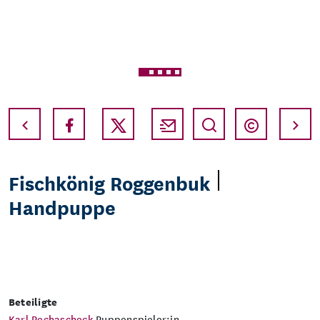
Vollbild
Copyri
Fischkönig Roggenbuk
Handpuppe
Beteiligte
Karl Pechascheck
Puppenspieler:in