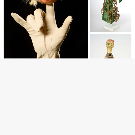
Handpuppen in neuem Gewand
Ausstellungsrundgang: Drittes Obergeschoss