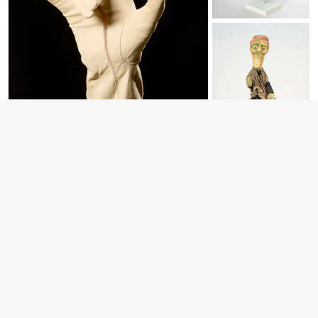
Handpuppen in neuem Gewand
Ausstellungsrundgang: Drittes Obergeschoss